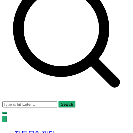
Search
for: