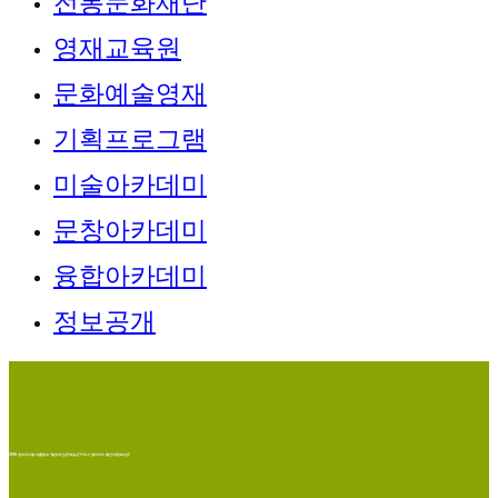
전통문화재단
영재교육원
문화예술영재
기획프로그램
미술아카데미
문창아카데미
융합아카데미
정보공개
2018 창의뮤지컬 여름캠프 “발표자신감+예능감”키우기 얼리버드 할인이벤트마감!