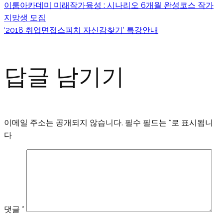
이룸아카데미 미래작가육성 : 시나리오 6개월 완성코스 작가
글
지망생 모집
‘2018 취업면접스피치 자신감찾기’ 특강안내
탐
답글 남기기
색
이메일 주소는 공개되지 않습니다.
필수 필드는
*
로 표시됩니
다
댓글
*